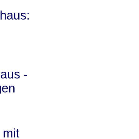
thaus:
aus -
gen
 mit