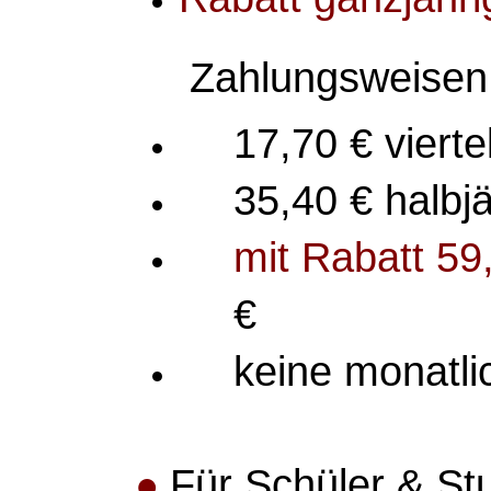
Zahlungsweisen 
17,70 € vierte
35,40 € halbjä
mit Rabatt 59
€
keine monatli
Für Schüler & St
●